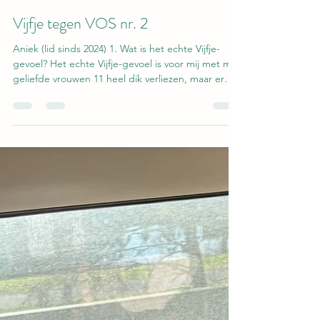
vos449
27 feb
3 minuten om te lezen
Vijfje tegen VOS nr. 2
Aniek (lid sinds 2024) 1. Wat is het echte Vijfje-
gevoel? Het echte Vijfje-gevoel is voor mij met mijn
geliefde vrouwen 11 heel dik verliezen, maar er
onder de douche alweer om kunnen lachen en
daarna dit verlies wegwerken in de kroeg met alle
andere lieve Vijfjes terwijl we om de vijf minuten
de vraag beantwoorden: “Hebben jullie nu wel
een keer gewonnen?”. 2. Als je Vijfje in drie
woorden zou moeten omschrijven, welke zouden
dat zijn? ⁠Voetbal, Gezelligheid en Bier. Dit is