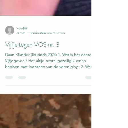
vos449
9 mei
2 minuten om te lezen
Vijfje tegen VOS nr. 3
Daan Klunder (lid sinds 2024) 1. Wat is het echte
Vijfjegevoel? Het altijd overal gezellig kunnen
hebben met iedereen van de vereniging. 2. Wat
is/was je favoriete Vijfje-evenement en waarom?
VET is voor mij het aller ziekst! Het is een top
weekend waar je veel met elkaar bent met zoals