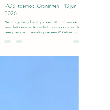
vos449
21 jun
2 minuten om te lezen
VOS-toernooi Groningen - 13 juni
2026
Na een geslaagd uitstapje naar Utrecht was nu
weer het oude vertrouwde Grunn voor de vierde
keer plaats van handeling van een VOS-toernooi.
In sporthal Europapark verzamelden zich op 13
juni acht heldenteams van (oud-)Vijfjes om een
gooi te doen naar het spreekwoordelijke
eremetaal. Want dat er geen beker hoort bij het
VOS-toernooi zou toch inmiddels wel bekend
moeten zijn. Zoals het een goedgeorganiseerd
evenement betaamt, moest er organisatorisch op
het laatst nog wel een e