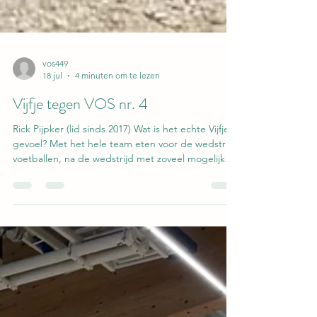
vos449
18 jul
4 minuten om te lezen
Vijfje tegen VOS nr. 4
Rick Pijpker (lid sinds 2017) Wat is het echte Vijfje-
gevoel? Met het hele team eten voor de wedstrijd,
voetballen, na de wedstrijd met zoveel mogelijk
naar de kroeg, om daar met de rest van de
vereniging overwinningen te vieren met een
overwinningspitcher of om te janken over de
wedstrijd die wéér onterecht verloren werd.
Natuurlijk de avond afsluitend bij Demdem om
vervolgens je bek te branden aan de pizza. Welke
wedstrijd zul je nooit vergeten en waarom?
Workum uit met V3