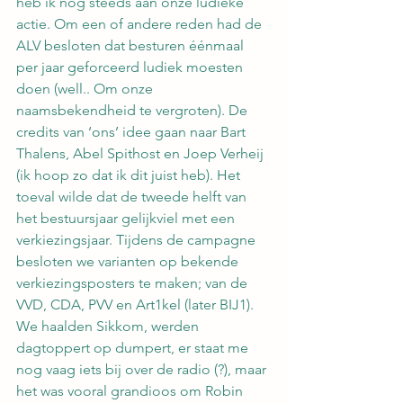
heb ik nog steeds aan onze ludieke 
actie. Om een of andere reden had de 
ALV besloten dat besturen éénmaal 
per jaar geforceerd ludiek moesten 
doen (well.. Om onze 
naamsbekendheid te vergroten). De 
credits van ‘ons’ idee gaan naar Bart 
Thalens, Abel Spithost en Joep Verheij 
(ik hoop zo dat ik dit juist heb). Het 
toeval wilde dat de tweede helft van 
het bestuursjaar gelijkviel met een 
verkiezingsjaar. Tijdens de campagne 
besloten we varianten op bekende 
verkiezingsposters te maken; van de 
VVD, CDA, PVV en Art1kel (later BIJ1). 
We 
haalden Sikkom
, werden 
dagtoppert op dumpert
, er staat me 
nog vaag iets bij over de radio (?), maar 
het was vooral grandioos om Robin 