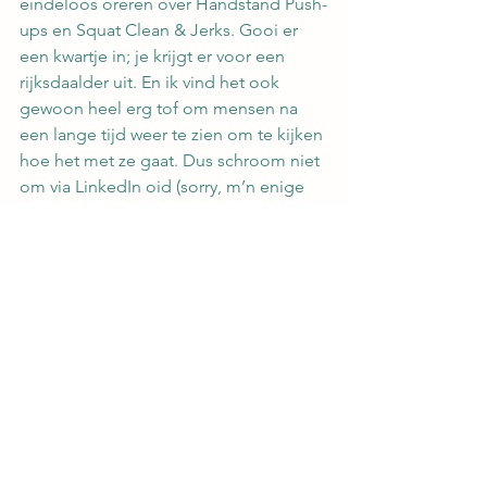
eindeloos oreren over Handstand Push-
ups en Squat Clean & Jerks. Gooi er 
een kwartje in; je krijgt er voor een 
rijksdaalder uit. En ik vind het ook 
gewoon heel erg tof om mensen na 
een lange tijd weer te zien om te kijken 
hoe het met ze gaat. Dus schroom niet 
om via LinkedIn oid (sorry, m’n enige 
sociale media) of via-via contact op te 
nemen.
Aan wie (of van wie) geef je over en 
waarom?
Ik zou ‘m graag een gevalletje Het 
Mooiste Meisje Van De Klas willen 
noemen. Zo iemand waarvan je je 
afvraagt waar ie terecht is gekomen. 
Een Escalatiemeester in hart & nieren. 
Gouden vent maar ik ben ‘m totaal uit 