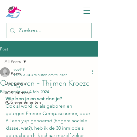
Post
All Posts
vos449
All Posts
1 feb 2024
3 minuten om te lezen
Overgeven - Thijmen Kroeze
Overgeven
Bijgewerkt op:
4 feb 2024
VOS-journaal
Wie ben je en wat doe je?
VOS evenementen
Ook al word ik, als geboren en 
getogen Emmer-Compascuumer, door 
PJ een yup genoemd (hogere sociale 
klasse, wat?), heb ik de 30 inmiddels 
getoucheerd; ik schaar mezelf zeker 