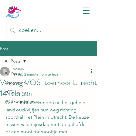
Post
All Posts
vos449
All Posts
19 feb
2 minuten om te lezen
Verslag VOS-toernooi Utrecht
Overgeven
14 februari
VOS-journaal
VOS evenementen
Op 14 februari vonden uit het gehele 
land oud-Vijfjes hun weg richting 
sporthal Het Plein in Utrecht. De keuze 
tussen Valentijnsdag met de geliefde 
of een mooi toernooitje met 